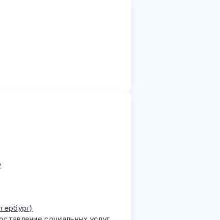
у
етербург)
доставление социальных услуг