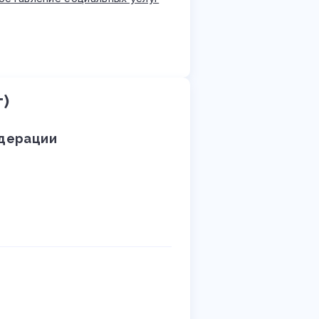
г)
едерации