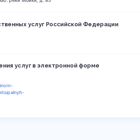
наб. реки Мойки, д. 85
ственных услуг Российской Федерации
ения услуг в электронной форме
dinom-
itsipalnyh-