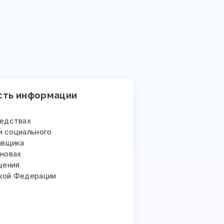
сть информации
редствах
и социального
авщика
сновах
щения
ской Федерации