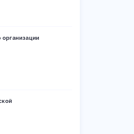
 организации
ской